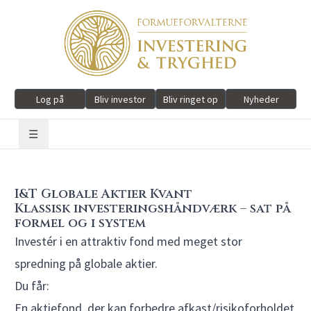
Log på
Bliv investor
Bliv ringet op
Nyheder
☰
I&T Globale Aktier Kvant
Klassisk investeringshåndværk – sat på
formel og i system
Investér i en attraktiv fond med meget stor
spredning på globale aktier.
Du får:
En aktiefond, der kan forbedre afkast/risikoforholdet