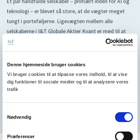
Et par håndfulde selskaber – primært inden for AI og
teknologi – er blevet så store, at de vægter meget
tungt i porteføljerne. Ligevægten mellem alle
selskaberne i I&T Globale Aktier Kvant er med til at
løse dette problem.
I det brede globale aktieindeks, MSCI AC World, udgør
de 10 største selskaber knap 30%*. I I&T Globale
Denne hjemmeside bruger cookies
Aktier Kvant vægter alle aktier ca. 0,20%. Det betyder,
Vi bruger cookies til at tilpasse vores indhold, til at vise
at der skal 90 selskaber til at give en eksponering på
dig funktioner til sociale medier og til at analysere vores
trafik
15%.
Det er reel risikospredning!
*Kilde: MSCI.com pr. 29/5-2026
Samtykkevalg
Nødvendig
Præferencer