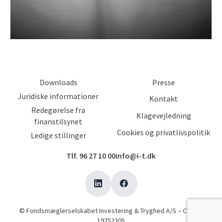
Downloads
Presse
Juridiske informationer
Kontakt
Redegørelse fra
Klagevejledning
finanstilsynet
Cookies og privatlivspolitik
Ledige stillinger
Tlf. 96 27 10 00
info@i-t.dk
© Fondsmæglerselskabet Investering & Tryghed A/S – CVR-nr.
19752305