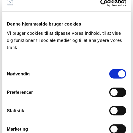
hvis du har spørgsmål.
Tryk her, for at se
årsopgørelsen for 2024
.
Denne hjemmeside bruger cookies
Vi bruger cookies til at tilpasse vores indhold, til at vise
dig funktioner til sociale medier og til at analysere vores
trafik
Samtykkevalg
Nødvendig
Præferencer
Årsopgørelsen 2024
af Anne Anker
DISCLAIMER:
Statistik
Oplysninger i materialet om tidligere afkast, simulerede
tidligere afkast, fremtidige afkast eller kursudvikling kan ikke
Marketing