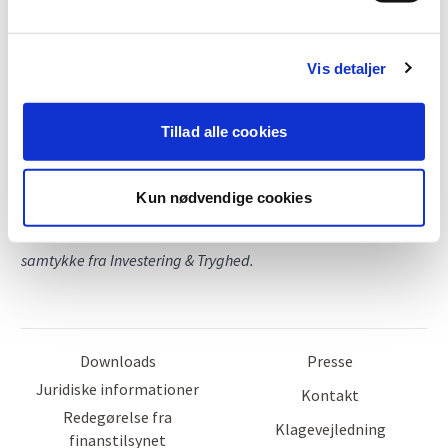
anvendes som en pålidelig indikator for fremtidige afkast.
Afkast og/eller kursudvikling kan blive negativ. Såfremt
materialet indeholder oplysninger om en særlig
Vis detaljer
skattebehandling, skal investorer være opmærksomme på, at
skattebehandlingen afhænger af den enkelte investors
Tillad alle cookies
individuelle situation og kan ændre sig fremover. Materialet
kan ikke anvendes som et tilbud om at købe eller sælge et
Kun nødvendige cookies
investeringsprodukt.
Materialet må ikke mangfoldiggøres eller distribueres uden
samtykke fra Investering & Tryghed.
Downloads
Presse
Juridiske informationer
Kontakt
Redegørelse fra
Klagevejledning
finanstilsynet