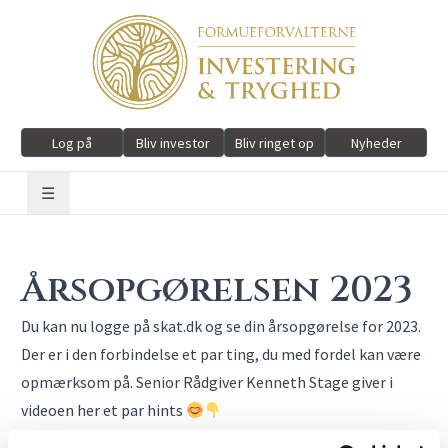
Log på
Bliv investor
Bliv ringet op
Nyheder
☰
Årsopgørelsen 2023
Du kan nu logge på skat.dk og se din årsopgørelse for 2023.
Der er i den forbindelse et par ting, du med fordel kan være
opmærksom på. Senior Rådgiver Kenneth Stage giver i
videoen her et par hints
Husk, du er altid velkommen til at kontakte din rådgiver,