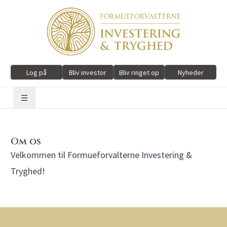
Log på
Bliv investor
Bliv ringet op
Nyheder
☰
Om os
Velkommen til Formueforvalterne Investering &
Tryghed!