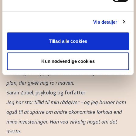
Hos Investering & Tryghed har jeg fået et samlet
overblik over min økonomi. Det betyder, at jeg kan
Vis detaljer
fokusere på at drive min egen forretning.
Hans Kjær, virksomhedsejer
Tillad alle cookies
Jeg er meget glad for min rådgiver – og kan altid
komme i kontakt med ham.
Kun nødvendige cookies
Burhan G, musiker
Min rådgiver og jeg har i fællesskab lagt en økonomisk
plan, der giver mig ro i maven.
Sarah Zobel, psykolog og forfatter
Jeg har stor tillid til min rådgiver – og jeg bruger ham
også til at sparre om andre økonomiske forhold end
mine investeringer. Han ved virkelig noget om det
meste.