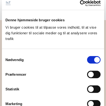
Denne hjemmeside bruger cookies
Vi bruger cookies til at tilpasse vores indhold, til at vise
dig funktioner til sociale medier og til at analysere vores
Det siger vores kunder
trafik
Vi lever af tilfredse kunder. Her er, hvad nogle af vores
kunder siger om os:
Samtykkevalg
Erik Bøgh Christensen, pensioneret direktør i ØK
Nødvendig
Min første deponering hos I&T går tilbage til 1999.
Efterfølgende har jeg øget min beholdning betydeligt
Præferencer
baseret på deres meget tilfredsstillende formuepleje
og service. Nu er mine børn og børnebørn også kunder
Statistik
hos I&T.
Arne Nielsson, coach og foredragsholder
Marketing