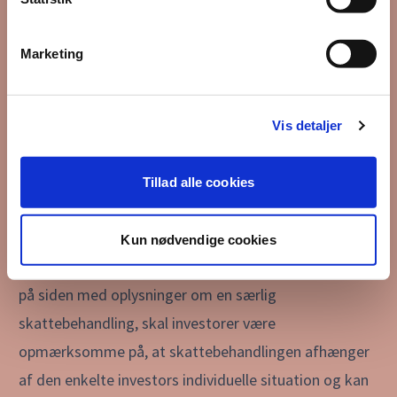
informationerne på hjemmesiden. Anbefalinger skal
ikke opfattes som tilbud om køb eller salg af de
Marketing
pågældende værdipapirer, og Investering & Tryghed
påtager sig intet ansvar for dispositioner foretaget
på baggrund af oplysninger på hjemmesiden.
Vis detaljer
Oplysninger på hjemmesiden om tidligere afkast,
simulerede tidligere afkast, fremtidige afkast eller
Tillad alle cookies
kursudvikling kan ikke anvendes som en pålidelig
indikator for fremtidige afkast. Afkast og/eller
Kun nødvendige cookies
kursudvikling kan blive negativ. Såfremt der er indhold
på siden med oplysninger om en særlig
skattebehandling, skal investorer være
opmærksomme på, at skattebehandlingen afhænger
af den enkelte investors individuelle situation og kan