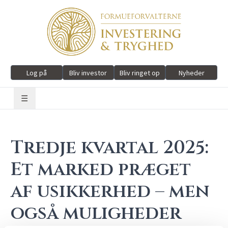
Log på
Bliv investor
Bliv ringet op
Nyheder
☰
Tredje kvartal 2025:
Et marked præget
af usikkerhed – men
også muligheder