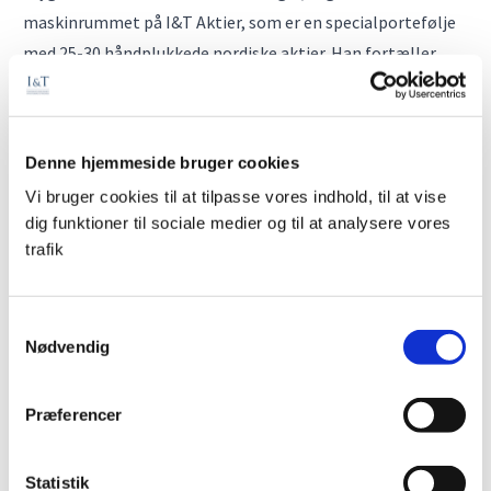
maskinrummet på I&T Aktier, som er en specialportefølje
med 25-30 håndplukkede nordiske aktier. Han fortæller
blandt andet, hvorfor afkast på den investerede kapital er
mindst lige så vigtigt som prisen, når han vurderer en aktie.
Husk, at investering er forbundet med risiko, og vi
Denne hjemmeside bruger cookies
anbefaler, at du taler med en rådgiver.
Vi bruger cookies til at tilpasse vores indhold, til at vise
dig funktioner til sociale medier og til at analysere vores
trafik
Samtykkevalg
Nødvendig
Kontakt os på 96 27 10 00 eller
info@i-t.dk
, hvis du vil høre
mere om vores investeringsstrategi.
Præferencer
Du kan også
udfylde formularen
og blive ringet op af en
rådgiver.
Statistik