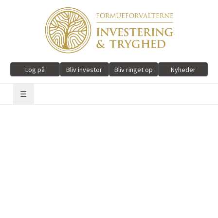
Log på
Bliv investor
Bliv ringet op
Nyheder
☰
Køb direkte i netbank
(Gælder I&T Nordiske Aktier Large Cap, I&T Globale
Aktier ESG Select og I&T Obligationer)
Søg på afdelingens ISIN-kode i din egen Netbank
I&T Nordiske Aktier Large Cap
har koden
DK0061276656