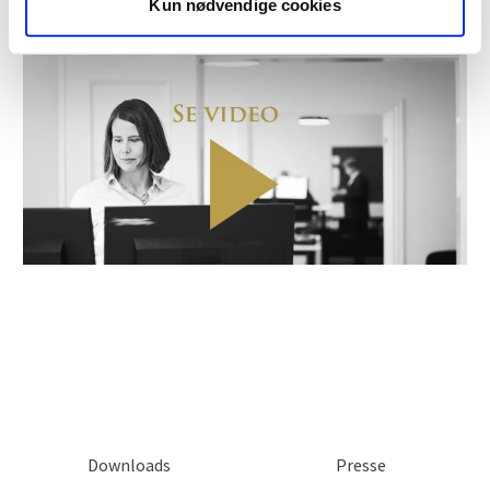
Kun nødvendige cookies
er den samme, blot med en anden ISIN-kode).
Efter at du har gennemført din ordre, skal du huske at
tilmelde dig vores nyhedsbrev
for at modtage
løbende opdateringer om vores investeringsforening.
Downloads
Presse